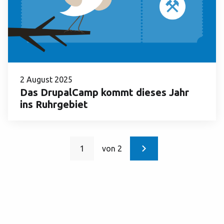
2 August 2025
Das DrupalCamp kommt dieses Jahr
ins Ruhrgebiet
1
von 2
Aktuelle
Seitennummerierung
Seite