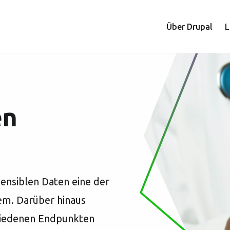
Main
Über Drupal
L
naviga
en
ensiblen Daten eine der
em. Darüber hinaus
hiedenen Endpunkten