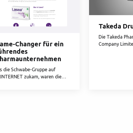
Takeda Dr
Die Takeda Pha
ame-Changer für ein
Company Limited
ührendes
japanisches...
harmaunternehmen
s die Schwabe-Gruppe auf
xINTERNET zukam, waren die
bseiten...