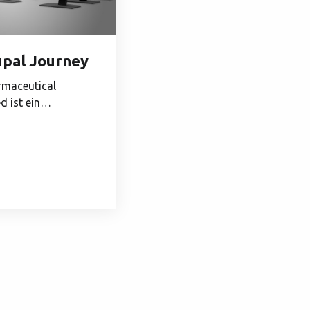
upal Journey
rmaceutical
 ist ein